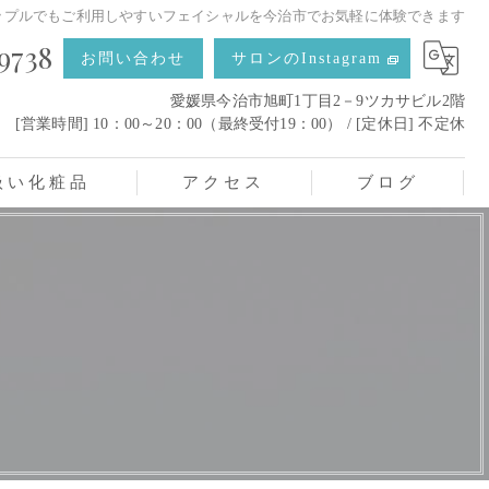
ップルでもご利用しやすいフェイシャルを今治市でお気軽に体験できます
9738
お問い合わせ
サロンのInstagram
愛媛県今治市旭町1丁目2－9ツカサビル2階
[営業時間] 10：00～20：00（最終受付19：00） / [定休日] 不定休
扱い化粧品
アクセス
ブログ