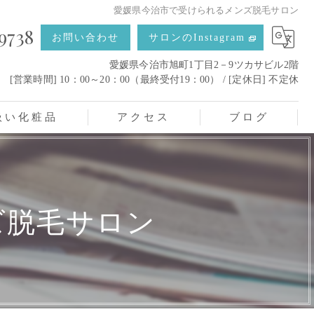
愛媛県今治市で受けられるメンズ脱毛サロン
9738
お問い合わせ
サロンのInstagram
愛媛県今治市旭町1丁目2－9ツカサビル2階
[営業時間] 10：00～20：00（最終受付19：00） / [定休日] 不定休
扱い化粧品
アクセス
ブログ
ズ脱毛サロン