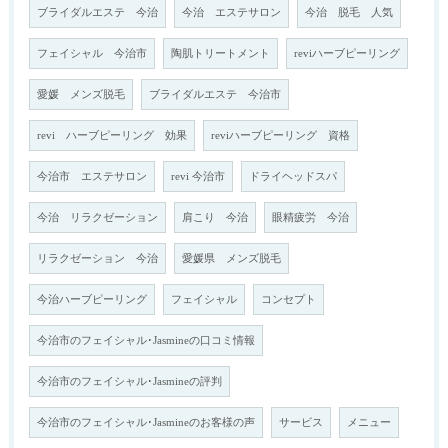
ブライダルエステ 今治
今治 エステサロン
今治 脱毛 人気
フェイシャル 今治市
陶肌トリートメント
reviハーブピーリング
愛媛 メンズ脱毛
ブライダルエステ 今治市
revi ハーブピーリング 効果
reviハーブピーリング 資格
今治市 エステサロン
revi 今治市
ドライヘッドスパ
今治 リラクゼーション
肩こり 今治
眼精疲労 今治
リラクゼーション 今治
愛媛県 メンズ脱毛
今治ハーブピーリング
フェイシャル
コンセプト
今治市のフェイシャル･Jasmineの口コミ情報
今治市のフェイシャル･Jasmineの評判
今治市のフェイシャル･Jasmineのお客様の声
サービス
メニュー