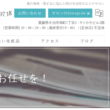
鼻の角栓・黒ずみに悩んだ時の今治市のエステサロン
9738
お問い合わせ
サロンのInstagram
愛媛県今治市旭町1丁目2－9ツカサビル2階
[営業時間] 10：00～20：00（最終受付19：00） / [定休日] 不定休
扱い化粧品
アクセス
ブログ
お任せを！