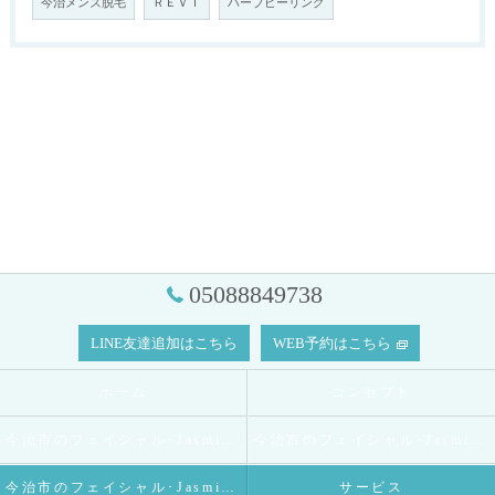
今治メンズ脱毛
ＲＥＶＩ
ハーブピーリング
05088849738
LINE友達追加はこちら
WEB予約はこちら
ホーム
コンセプト
今治市のフェイシャル･Jasmineの口コミ情報
今治市のフェイシャル･Jasmineの評判
今治市のフェイシャル･Jasmineのお客様の声
サービス