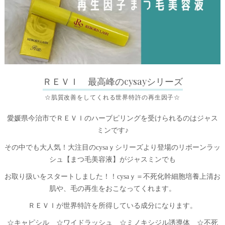
ＲＥＶＩ 最高峰のcysayシリーズ
☆肌質改善をしてくれる世界特許の再生因子☆
愛媛県今治市でＲＥＶＩのハーブピリングを受けられるのはジャス
ミンです♪
その中でも大人気！大注目のcysaｙシリーズより登場のリボーンラッ
シュ【まつ毛美容液】がジャスミンでも
お取り扱いをスタートしました！！cysaｙ＝不死化幹細胞培養上清お
肌や、毛の再生をおこなってくれます。
ＲＥＶＩが世界特許を所得している成分になります。
☆キャピシル ☆ワイドラッシュ ☆ミノキシジル誘導体 ☆不死