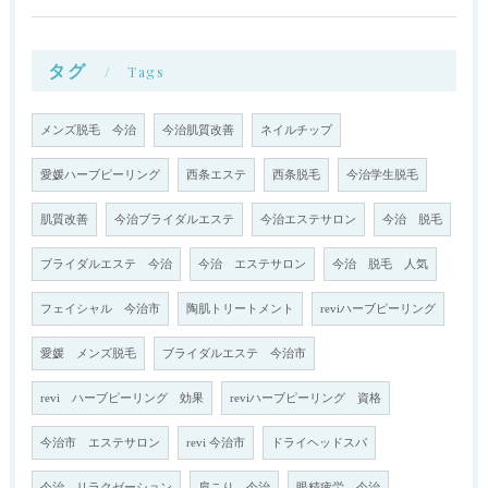
タグ
Tags
メンズ脱毛 今治
今治肌質改善
ネイルチップ
愛媛ハーブピーリング
西条エステ
西条脱毛
今治学生脱毛
肌質改善
今治ブライダルエステ
今治エステサロン
今治 脱毛
ブライダルエステ 今治
今治 エステサロン
今治 脱毛 人気
フェイシャル 今治市
陶肌トリートメント
reviハーブピーリング
愛媛 メンズ脱毛
ブライダルエステ 今治市
revi ハーブピーリング 効果
reviハーブピーリング 資格
今治市 エステサロン
revi 今治市
ドライヘッドスパ
今治 リラクゼーション
肩こり 今治
眼精疲労 今治