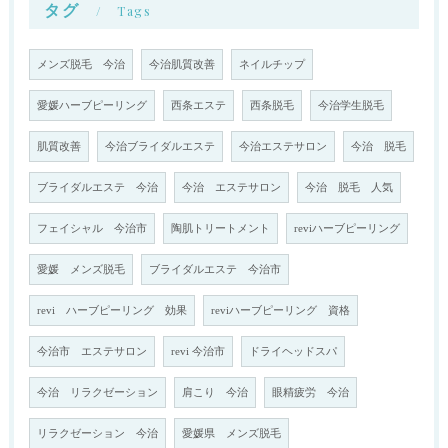
タグ
Tags
メンズ脱毛 今治
今治肌質改善
ネイルチップ
愛媛ハーブピーリング
西条エステ
西条脱毛
今治学生脱毛
肌質改善
今治ブライダルエステ
今治エステサロン
今治 脱毛
ブライダルエステ 今治
今治 エステサロン
今治 脱毛 人気
フェイシャル 今治市
陶肌トリートメント
reviハーブピーリング
愛媛 メンズ脱毛
ブライダルエステ 今治市
revi ハーブピーリング 効果
reviハーブピーリング 資格
今治市 エステサロン
revi 今治市
ドライヘッドスパ
今治 リラクゼーション
肩こり 今治
眼精疲労 今治
リラクゼーション 今治
愛媛県 メンズ脱毛