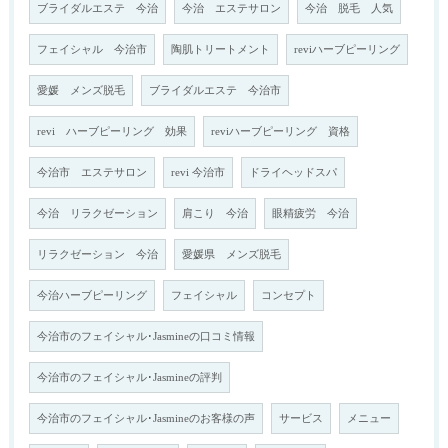
ブライダルエステ 今治
今治 エステサロン
今治 脱毛 人気
フェイシャル 今治市
陶肌トリートメント
reviハーブピーリング
愛媛 メンズ脱毛
ブライダルエステ 今治市
revi ハーブピーリング 効果
reviハーブピーリング 資格
今治市 エステサロン
revi 今治市
ドライヘッドスパ
今治 リラクゼーション
肩こり 今治
眼精疲労 今治
リラクゼーション 今治
愛媛県 メンズ脱毛
今治ハーブピーリング
フェイシャル
コンセプト
今治市のフェイシャル･Jasmineの口コミ情報
今治市のフェイシャル･Jasmineの評判
今治市のフェイシャル･Jasmineのお客様の声
サービス
メニュー