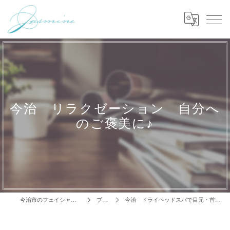
今治 リラクゼーション 自分へ
のご褒美に♪
今治市のフェイシャルはJasmine
ブログ
今治 ドライヘッドスパで目元・首肩・頭すっきり♪