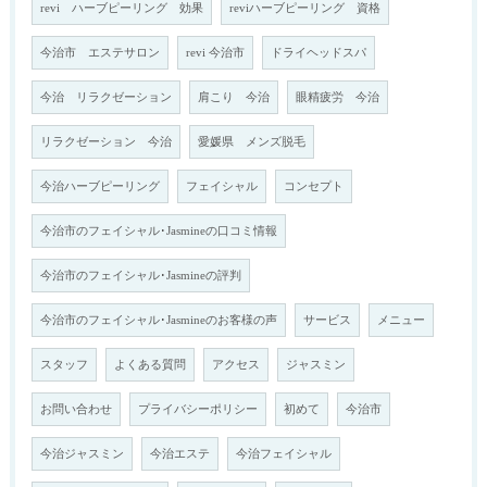
revi ハーブピーリング 効果
reviハーブピーリング 資格
今治市 エステサロン
revi 今治市
ドライヘッドスパ
今治 リラクゼーション
肩こり 今治
眼精疲労 今治
リラクゼーション 今治
愛媛県 メンズ脱毛
今治ハーブピーリング
フェイシャル
コンセプト
今治市のフェイシャル･Jasmineの口コミ情報
今治市のフェイシャル･Jasmineの評判
今治市のフェイシャル･Jasmineのお客様の声
サービス
メニュー
スタッフ
よくある質問
アクセス
ジャスミン
お問い合わせ
プライバシーポリシー
初めて
今治市
今治ジャスミン
今治エステ
今治フェイシャル