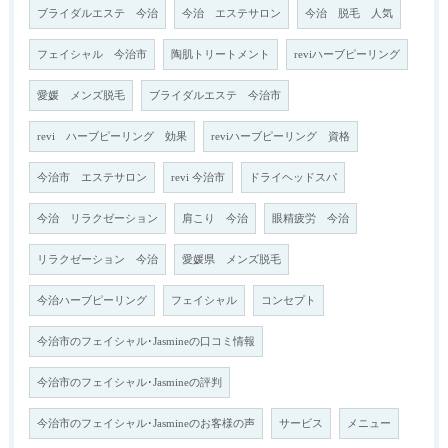
ブライダルエステ 今治
今治 エステサロン
今治 脱毛 人気
フェイシャル 今治市
陶肌トリートメント
reviハーブピーリング
愛媛 メンズ脱毛
ブライダルエステ 今治市
revi ハーブピーリング 効果
reviハーブピーリング 資格
今治市 エステサロン
revi 今治市
ドライヘッドスパ
今治 リラクゼーション
肩こり 今治
眼精疲労 今治
リラクゼーション 今治
愛媛県 メンズ脱毛
今治ハーブピーリング
フェイシャル
コンセプト
今治市のフェイシャル･Jasmineの口コミ情報
今治市のフェイシャル･Jasmineの評判
今治市のフェイシャル･Jasmineのお客様の声
サービス
メニュー