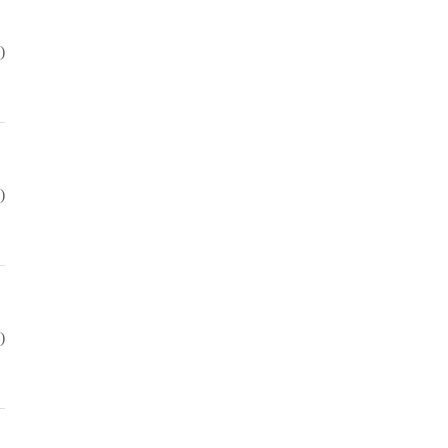
)
)
)