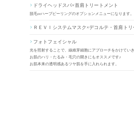
ドライヘッドスパ×首肩トリートメント
脱毛orハーブピーリングのオプションメニューになります。
ＲＥＶＩシステムマスク×デコルテ・首肩トリ
フォトフェイシャル
光を照射することで、線維芽細胞にアプローチをかけてい
お肌のハリ・たるみ・毛穴の開きにもオススメです♪
お肌本来の透明感あるツヤ肌を手に入れられます。