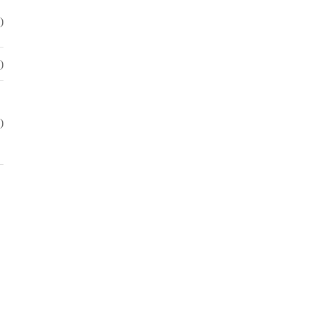
)
)
)