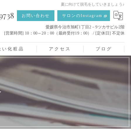
夏に向けて脱毛をしていきましょう♪
9738
お問い合わせ
サロンのInstagram
愛媛県今治市旭町1丁目2－9ツカサビル2階
[営業時間] 10：00～20：00（最終受付19：00） / [定休日] 不定休
扱い化粧品
アクセス
ブログ
☆