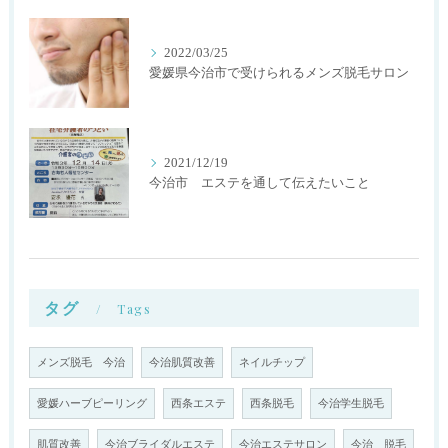
2022/03/25
愛媛県今治市で受けられるメンズ脱毛サロン
2021/12/19
今治市 エステを通して伝えたいこと
タグ
Tags
メンズ脱毛 今治
今治肌質改善
ネイルチップ
愛媛ハーブピーリング
西条エステ
西条脱毛
今治学生脱毛
肌質改善
今治ブライダルエステ
今治エステサロン
今治 脱毛