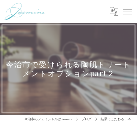
今治市で受けられる陶肌トリート
メントオプションpart２
今治市のフェイシャルはJasmine
ブログ
結果にこだわる、本…