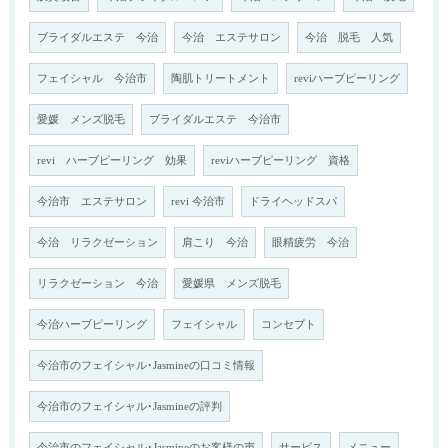
ブライダルエステ 今治
今治 エステサロン
今治 脱毛 人気
フェイシャル 今治市
陶肌トリートメント
reviハーブピーリング
愛媛 メンズ脱毛
ブライダルエステ 今治市
revi ハーブピーリング 効果
reviハーブピーリング 資格
今治市 エステサロン
revi 今治市
ドライヘッドスパ
今治 リラクゼーション
肩こり 今治
眼精疲労 今治
リラクゼーション 今治
愛媛県 メンズ脱毛
今治ハーブピーリング
フェイシャル
コンセプト
今治市のフェイシャル･Jasmineの口コミ情報
今治市のフェイシャル･Jasmineの評判
今治市のフェイシャル･Jasmineのお客様の声
サービス
メニュー