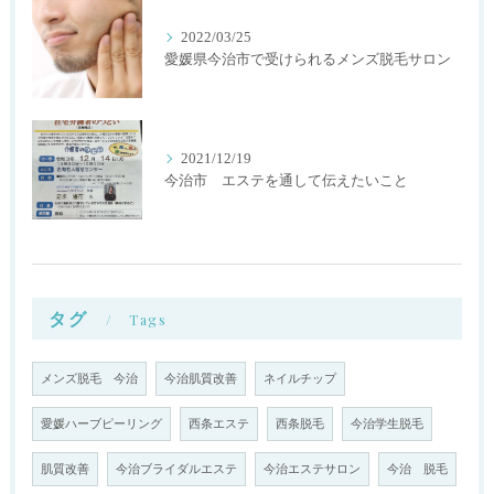
2022/03/25
愛媛県今治市で受けられるメンズ脱毛サロン
2021/12/19
今治市 エステを通して伝えたいこと
タグ
Tags
メンズ脱毛 今治
今治肌質改善
ネイルチップ
愛媛ハーブピーリング
西条エステ
西条脱毛
今治学生脱毛
肌質改善
今治ブライダルエステ
今治エステサロン
今治 脱毛