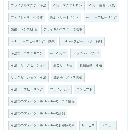
ブライダルエステ 今治
今治 エステサロン
今治 脱毛 人気
フェイシャル 今治市
陶肌トリートメント
reviハーブピーリング
愛媛 メンズ脱毛
ブライダルエステ 今治市
revi ハーブピーリング 効果
reviハーブピーリング 資格
今治市 エステサロン
revi 今治市
ドライヘッドスパ
今治 リラクゼーション
肩こり 今治
眼精疲労 今治
リラクゼーション 今治
愛媛県 メンズ脱毛
今治ハーブピーリング
フェイシャル
コンセプト
今治市のフェイシャル･Jasmineの口コミ情報
今治市のフェイシャル･Jasmineの評判
今治市のフェイシャル･Jasmineのお客様の声
サービス
メニュー