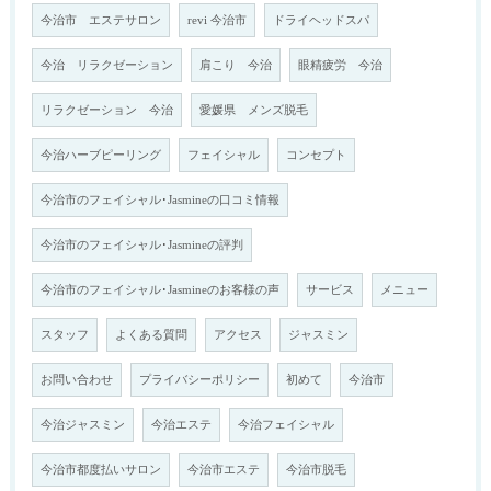
今治市 エステサロン
revi 今治市
ドライヘッドスパ
今治 リラクゼーション
肩こり 今治
眼精疲労 今治
リラクゼーション 今治
愛媛県 メンズ脱毛
今治ハーブピーリング
フェイシャル
コンセプト
今治市のフェイシャル･Jasmineの口コミ情報
今治市のフェイシャル･Jasmineの評判
今治市のフェイシャル･Jasmineのお客様の声
サービス
メニュー
スタッフ
よくある質問
アクセス
ジャスミン
お問い合わせ
プライバシーポリシー
初めて
今治市
今治ジャスミン
今治エステ
今治フェイシャル
今治市都度払いサロン
今治市エステ
今治市脱毛