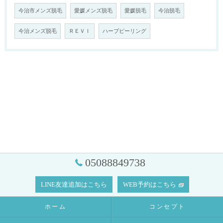
今治市メンズ脱毛
愛媛メンズ脱毛
愛媛脱毛
今治脱毛
今治メンズ脱毛
ＲＥＶＩ
ハーブピーリング
05088849738
LINE友達追加はこちら
WEB予約はこちら
ホーム
コンセプト