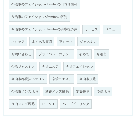
今治市のフェイシャル･Jasmineの口コミ情報
今治市のフェイシャル･Jasmineの評判
今治市のフェイシャル･Jasmineのお客様の声
サービス
メニュー
スタッフ
よくある質問
アクセス
ジャスミン
お問い合わせ
プライバシーポリシー
初めて
今治市
今治ジャスミン
今治エステ
今治フェイシャル
今治市都度払いサロン
今治市エステ
今治市脱毛
今治市メンズ脱毛
愛媛メンズ脱毛
愛媛脱毛
今治脱毛
今治メンズ脱毛
ＲＥＶＩ
ハーブピーリング