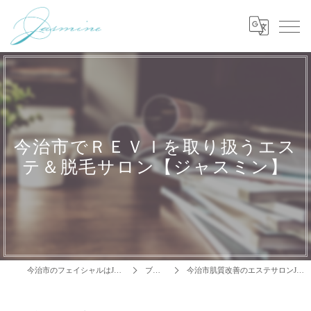
今治市でＲＥＶＩを取り扱うエス
テ＆脱毛サロン【ジャスミン】
今治市のフェイシャルはJasmine
ブログ
今治市肌質改善のエステサロンJasmine