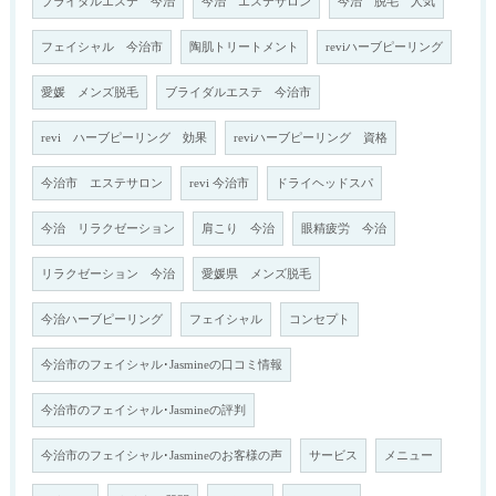
ブライダルエステ 今治
今治 エステサロン
今治 脱毛 人気
フェイシャル 今治市
陶肌トリートメント
reviハーブピーリング
愛媛 メンズ脱毛
ブライダルエステ 今治市
revi ハーブピーリング 効果
reviハーブピーリング 資格
今治市 エステサロン
revi 今治市
ドライヘッドスパ
今治 リラクゼーション
肩こり 今治
眼精疲労 今治
リラクゼーション 今治
愛媛県 メンズ脱毛
今治ハーブピーリング
フェイシャル
コンセプト
今治市のフェイシャル･Jasmineの口コミ情報
今治市のフェイシャル･Jasmineの評判
今治市のフェイシャル･Jasmineのお客様の声
サービス
メニュー